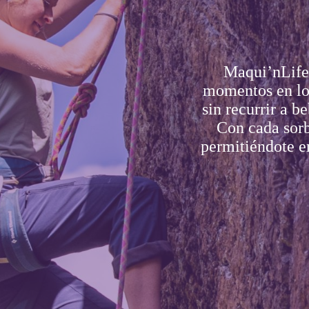
Maqui’nLife 
momentos en lo
sin recurrir a b
Con cada sorb
permitiéndote e