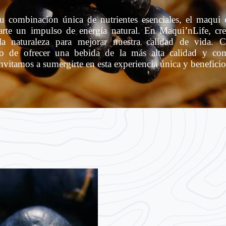
su combinación única de nutrientes esenciales, el maqui 
arte un impulso de energía natural. En Maqui’nLife, cr
a naturaleza para mejorar nuestra calidad de vida. 
 de ofrecer una bebida de la más alta calidad y co
 invitamos a sumergirte en esta experiencia única y beneficio