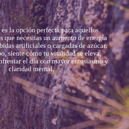
es la opción perfecta para aquellos
s que necesitas un aumento de energía
ebidas artificiales o cargadas de azúcar.
o, siente cómo tu vitalidad se eleva,
nfrentar el día con mayor entusiasmo y
claridad mental.