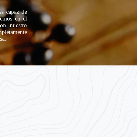
es capaz de
eemos en el
Con nuestro
mpletamente
sa.